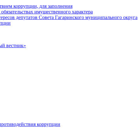
твием коррупции, для заполнения
и обязательствах имущественного характера
ересов депутатов Совета Гагаринского муниципального округа
упции
ый вестник»
противодействия коррупции