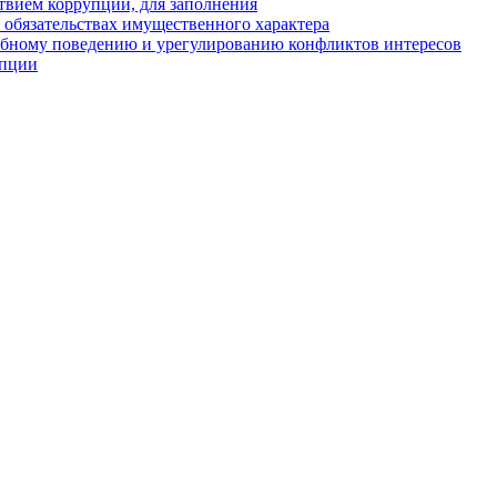
твием коррупции, для заполнения
и обязательствах имущественного характера
ебному поведению и урегулированию конфликтов интересов
упции