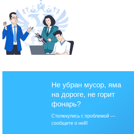
Не убран мусор, яма
на дороге, не горит
фонарь?
Столкнулись с проблемой —
сообщите о ней!