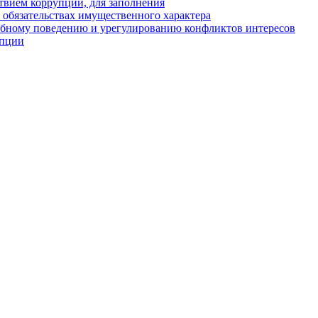
твием коррупции, для заполнения
и обязательствах имущественного характера
ебному поведению и урегулированию конфликтов интересов
упции