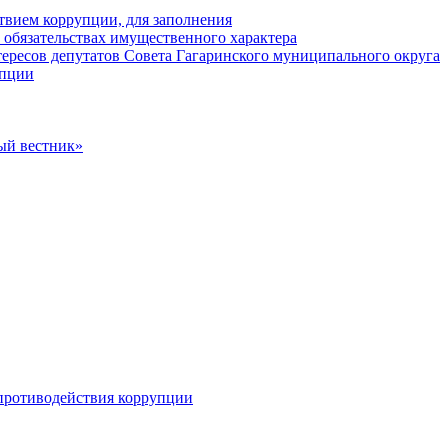
твием коррупции, для заполнения
и обязательствах имущественного характера
ересов депутатов Совета Гагаринского муниципального округа
упции
ый вестник»
противодействия коррупции