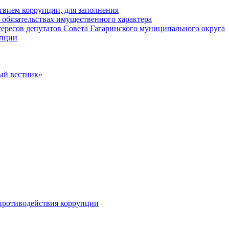
твием коррупции, для заполнения
и обязательствах имущественного характера
ересов депутатов Совета Гагаринского муниципального округа
упции
ый вестник»
противодействия коррупции