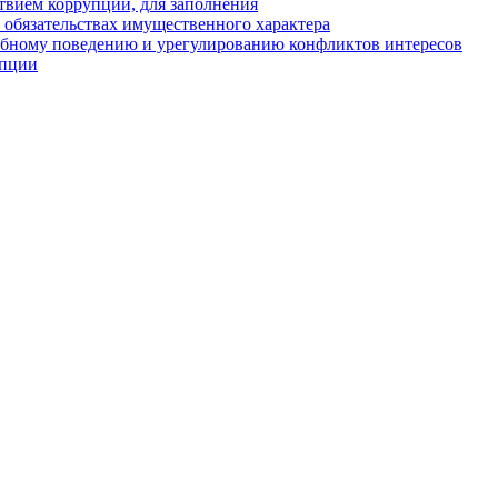
твием коррупции, для заполнения
и обязательствах имущественного характера
ебному поведению и урегулированию конфликтов интересов
упции