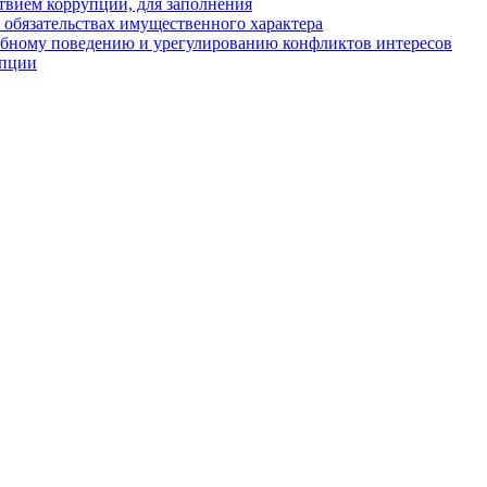
твием коррупции, для заполнения
и обязательствах имущественного характера
ебному поведению и урегулированию конфликтов интересов
упции