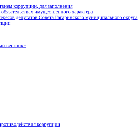
твием коррупции, для заполнения
и обязательствах имущественного характера
ересов депутатов Совета Гагаринского муниципального округа
упции
ый вестник»
противодействия коррупции