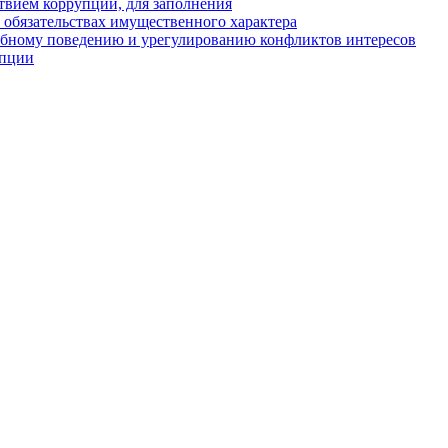
твием коррупции, для заполнения
и обязательствах имущественного характера
ебному поведению и урегулированию конфликтов интересов
упции