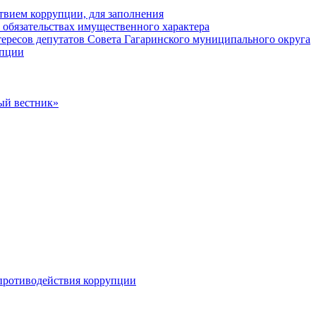
твием коррупции, для заполнения
и обязательствах имущественного характера
ересов депутатов Совета Гагаринского муниципального округа
упции
ый вестник»
противодействия коррупции