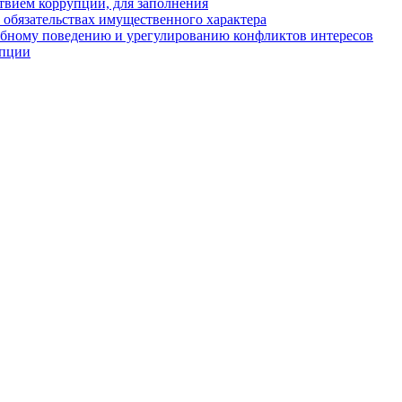
твием коррупции, для заполнения
и обязательствах имущественного характера
ебному поведению и урегулированию конфликтов интересов
упции