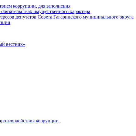
твием коррупции, для заполнения
и обязательствах имущественного характера
ересов депутатов Совета Гагаринского муниципального округа
упции
ый вестник»
противодействия коррупции