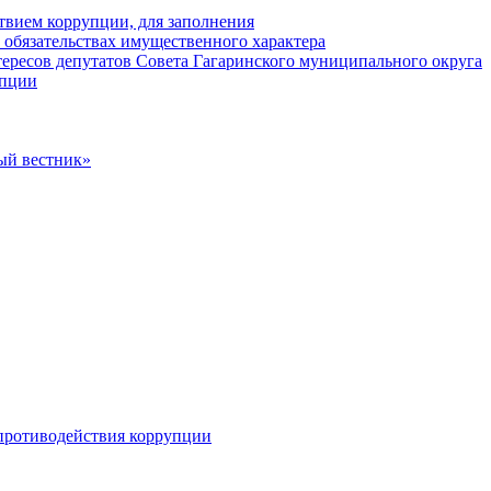
твием коррупции, для заполнения
и обязательствах имущественного характера
ересов депутатов Совета Гагаринского муниципального округа
упции
ый вестник»
противодействия коррупции