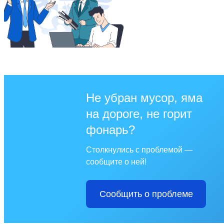
Не убран мусор, яма
на дороге, не горит
фонарь?
Столкнулись с проблемой —
сообщите о ней!
Сообщить о проблеме