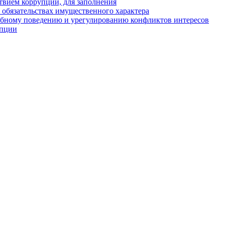
твием коррупции, для заполнения
и обязательствах имущественного характера
ебному поведению и урегулированию конфликтов интересов
упции