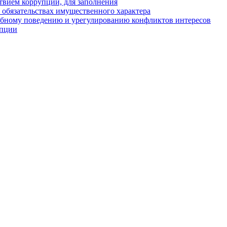
твием коррупции, для заполнения
и обязательствах имущественного характера
ебному поведению и урегулированию конфликтов интересов
упции