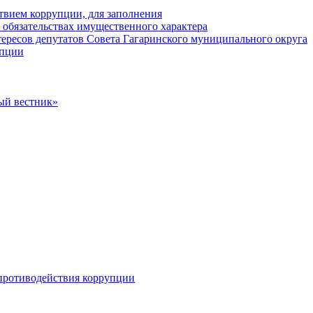
твием коррупции, для заполнения
и обязательствах имущественного характера
ересов депутатов Совета Гагаринского муниципального округа
упции
ый вестник»
противодействия коррупции