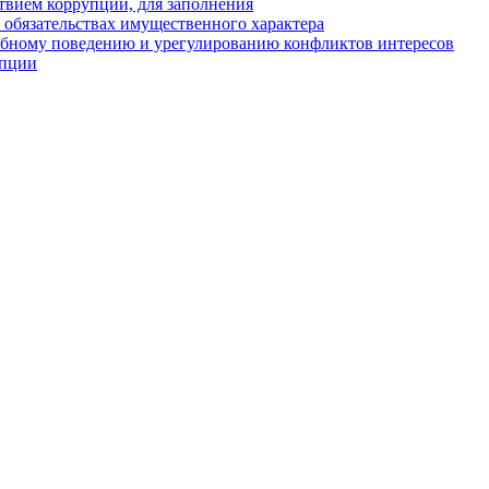
твием коррупции, для заполнения
и обязательствах имущественного характера
ебному поведению и урегулированию конфликтов интересов
упции