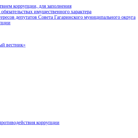
твием коррупции, для заполнения
и обязательствах имущественного характера
ересов депутатов Совета Гагаринского муниципального округа
упции
ый вестник»
противодействия коррупции