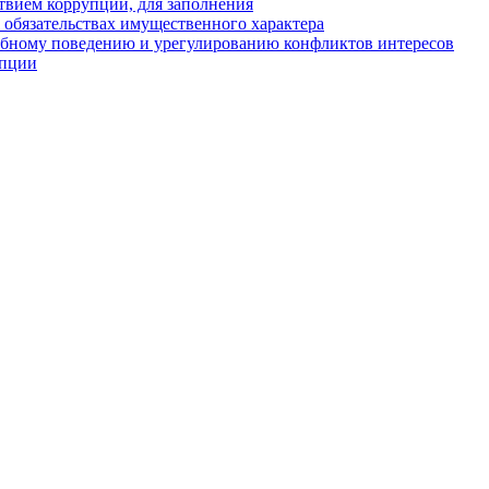
твием коррупции, для заполнения
и обязательствах имущественного характера
ебному поведению и урегулированию конфликтов интересов
упции