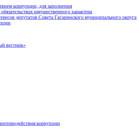
твием коррупции, для заполнения
и обязательствах имущественного характера
ересов депутатов Совета Гагаринского муниципального округа
упции
ый вестник»
противодействия коррупции