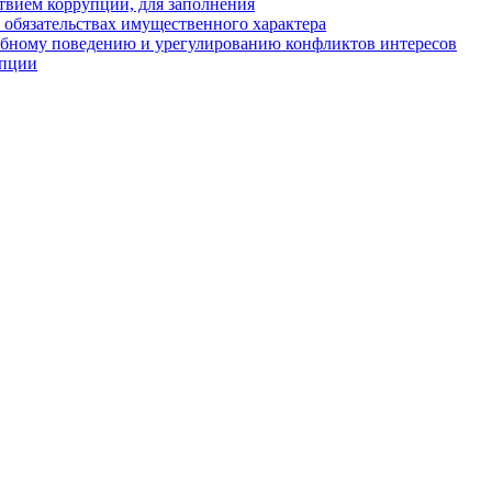
твием коррупции, для заполнения
и обязательствах имущественного характера
ебному поведению и урегулированию конфликтов интересов
упции