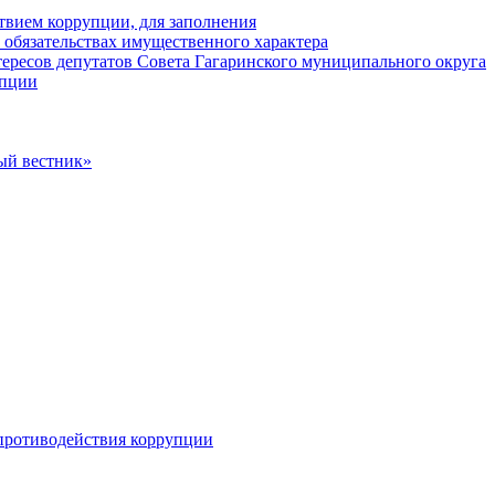
твием коррупции, для заполнения
и обязательствах имущественного характера
ересов депутатов Совета Гагаринского муниципального округа
упции
ый вестник»
противодействия коррупции